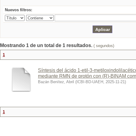
Nuevos filtros:
Mostrando 1 de un total de 1 resultados.
( segundos)
1
Síntesis del ácido 1-etil-3-metiloxindolilacéti
mediante RMN de protón con (R)-BINAM co
Bazán Benítez, Abril
(
ICBI-BD-UAEH
,
2025-11-21
)
1