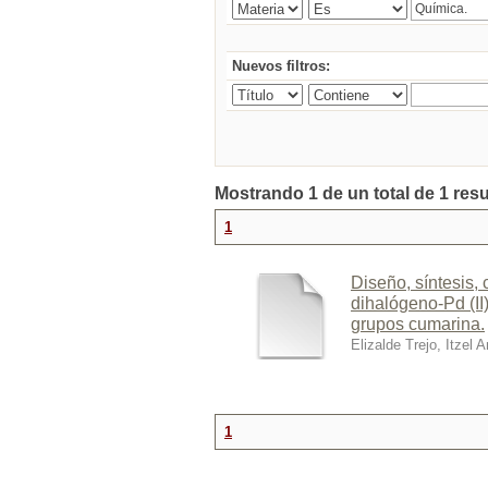
Nuevos filtros:
Mostrando 1 de un total de 1 res
1
Diseño, síntesis,
dihalógeno-Pd (II)
grupos cumarina.
Elizalde Trejo, Itzel 
1