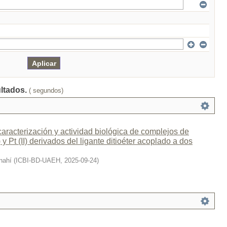
ultados.
( segundos)
 caracterización y actividad biológica de complejos de
 y Pt (II) derivados del ligante ditioéter acoplado a dos
Anahí
(
ICBI-BD-UAEH
,
2025-09-24
)