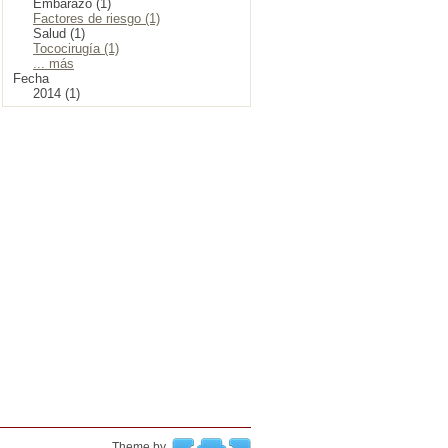
Embarazo (1)
Factores de riesgo (1)
Salud (1)
Tococirugía (1)
... más
Fecha
2014 (1)
Theme by