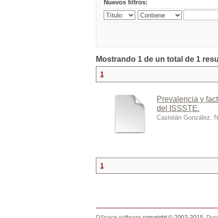
Nuevos filtros:
Mostrando 1 de un total de 1 res
1
Prevalencia y fac
del ISSSTE.
Castelán González, 
1
DSpace software
copyright © 2002-2015
Dur