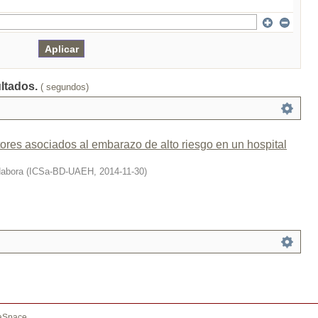
ultados.
( segundos)
tores asociados al embarazo de alto riesgo en un hospital
Nabora
(
ICSa-BD-UAEH
,
2014-11-30
)
aSpace