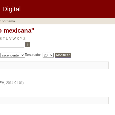
io mexicana"
Digital
r por tema
io mexicana"
S
T
U
V
W
X
Y
Z
:
Resultados:
AEH
,
2014-01-01
)