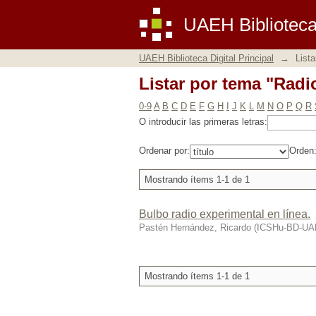
Listar por tema "Rad
UAEH Biblioteca 
UAEH Biblioteca Digital Principal
→
Lista
Listar por tema "Rad
0-9
A
B
C
D
E
F
G
H
I
J
K
L
M
N
O
P
Q
R
O introducir las primeras letras:
Ordenar por:
Orden
Mostrando ítems 1-1 de 1
Bulbo radio experimental en línea.
Pastén Hernández, Ricardo
(
ICSHu-BD-U
Mostrando ítems 1-1 de 1