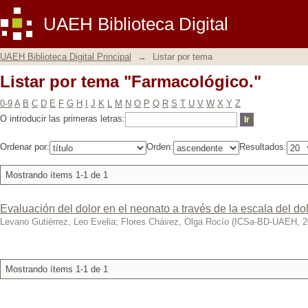
Listar por tema "Farmacológico."
UAEH Biblioteca Digital
UAEH Biblioteca Digital Principal
→
Listar por tema
Listar por tema "Farmacológico."
0-9
A
B
C
D
E
F
G
H
I
J
K
L
M
N
O
P
Q
R
S
T
U
V
W
X
Y
Z
O introducir las primeras letras:
Ordenar por:
Orden:
Resultados:
Mostrando ítems 1-1 de 1
Evaluación del dolor en el neonato a través de la escala del do
Levano Gutiérrez, Leo Evelia
;
Flores Chávez, Olga Rocío
(
ICSa-BD-UAEH
,
2
Mostrando ítems 1-1 de 1