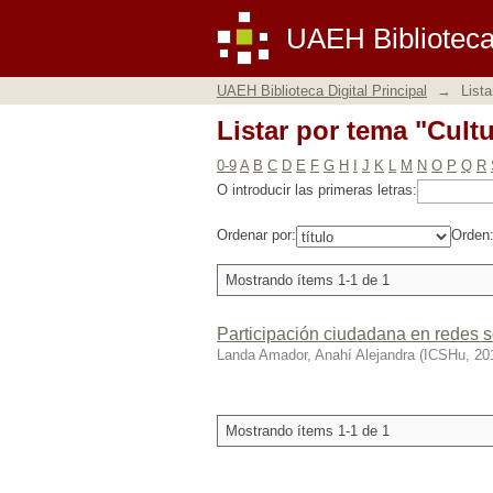
Listar por tema "Cult
UAEH Biblioteca 
UAEH Biblioteca Digital Principal
→
Lista
Listar por tema "Cult
0-9
A
B
C
D
E
F
G
H
I
J
K
L
M
N
O
P
Q
R
O introducir las primeras letras:
Ordenar por:
Orden
Mostrando ítems 1-1 de 1
Participación ciudadana en redes so
Landa Amador, Anahí Alejandra
(
ICSHu
,
20
Mostrando ítems 1-1 de 1