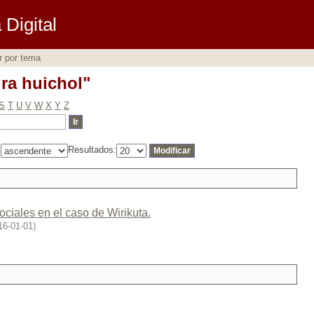
ura huichol"
Digital
r por tema
ura huichol"
S
T
U
V
W
X
Y
Z
:
Resultados:
ciales en el caso de Wirikuta.
16-01-01
)