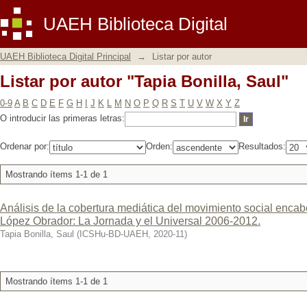
Listar por autor "Tapia Bonilla, Saul"
UAEH Biblioteca Digital
UAEH Biblioteca Digital Principal
→
Listar por autor
Listar por autor "Tapia Bonilla, Saul"
0-9
A
B
C
D
E
F
G
H
I
J
K
L
M
N
O
P
Q
R
S
T
U
V
W
X
Y
Z
O introducir las primeras letras:
Ordenar por:
Orden:
Resultados:
Mostrando ítems 1-1 de 1
Análisis de la cobertura mediática del movimiento social enc
López Obrador: La Jornada y el Universal 2006-2012.
Tapia Bonilla, Saul
(
ICSHu-BD-UAEH
,
2020-11
)
Mostrando ítems 1-1 de 1