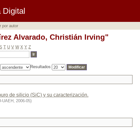
rez Alvarado, Christián Irving"
Digital
r por autor
rez Alvarado, Christián Irving"
S
T
U
V
W
X
Y
Z
:
Resultados:
o de silicio (SiC) y su caracterización.
D-UAEH
,
2006-05
)