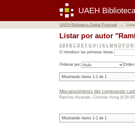
Listar por autor "Ramí
UAEH Biblioteca 
UAEH Biblioteca Digital Principal
→
Lista
Listar por autor "Ramí
0-9
A
B
C
D
E
F
G
H
I
J
K
L
M
N
O
P
Q
R
O introducir las primeras letras:
Ordenar por:
Orden
Mostrando ítems 1-1 de 1
Mecanosíntesis del compuesto carbur
Ramírez Alvarado, Christián Irving
(
ICBI-B
Mostrando ítems 1-1 de 1