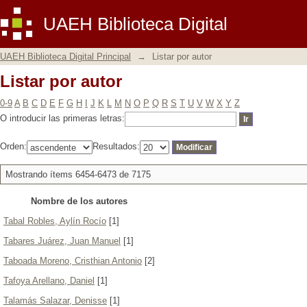
Listar por autor
UAEH Biblioteca Digital
UAEH Biblioteca Digital Principal
→
Listar por autor
Listar por autor
0-9
A
B
C
D
E
F
G
H
I
J
K
L
M
N
O
P
Q
R
S
T
U
V
W
X
Y
Z
O introducir las primeras letras:
Orden:
Resultados:
Mostrando ítems 6454-6473 de 7175
Nombre de los autores
Tabal Robles, Aylín Rocío
[1]
Tabares Juárez, Juan Manuel
[1]
Taboada Moreno, Cristhian Antonio
[2]
Tafoya Arellano, Daniel
[1]
Talamás Salazar, Denisse
[1]