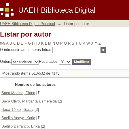
Listar por autor
UAEH Biblioteca Digital
UAEH Biblioteca Digital Principal
→
Listar por autor
Listar por autor
0-9
A
B
C
D
E
F
G
H
I
J
K
L
M
N
O
P
Q
R
S
T
U
V
W
X
Y
Z
O introducir las primeras letras:
Orden:
Resultados:
Mostrando ítems 513-532 de 7175
Nombre de los autores
Baca Medina, Diana
[1]
Baca Olivo, Margarita Esmeralda
[2]
Baca Téllez, Saray
[3]
Bacilio Anaya, Karla
[1]
Badillo Barranco, Erika
[2]