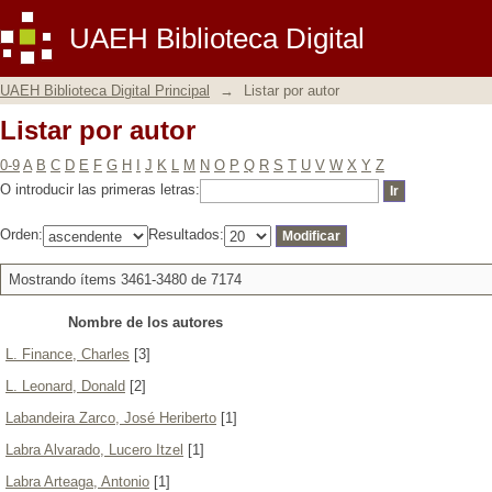
Listar por autor
UAEH Biblioteca Digital
UAEH Biblioteca Digital Principal
→
Listar por autor
Listar por autor
0-9
A
B
C
D
E
F
G
H
I
J
K
L
M
N
O
P
Q
R
S
T
U
V
W
X
Y
Z
O introducir las primeras letras:
Orden:
Resultados:
Mostrando ítems 3461-3480 de 7174
Nombre de los autores
L. Finance, Charles
[3]
L. Leonard, Donald
[2]
Labandeira Zarco, José Heriberto
[1]
Labra Alvarado, Lucero Itzel
[1]
Labra Arteaga, Antonio
[1]